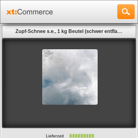
deko, schnee, dekoschnee, winterdeko, pulverschnee, eiszapfen,
streuschnee, snow, artificial snow, kunstschnee, theaterschnee
Zupf-Schnee s.e., 1 kg Beutel (schwer entflammbar)
Lieferzeit