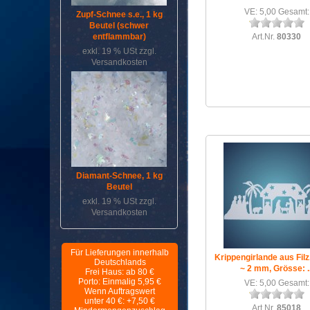
VE: 5,00 Gesamt:
Zupf-Schnee s.e., 1 kg
Beutel (schwer
entflammbar)
Art.Nr.
80330
exkl. 19 % USt
zzgl.
Versandkosten
Diamant-Schnee, 1 kg
Beutel
exkl. 19 % USt
zzgl.
Versandkosten
Für Lieferungen innerhalb
Krippengirlande aus Filz
Deutschlands
~ 2 mm, Grösse: ..
Frei Haus: ab 80 €
Porto: Einmalig 5,95 €
VE: 5,00 Gesamt:
Wenn Auftragswert
unter 40 €: +7,50 €
Art.Nr.
85018