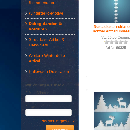
Schneematten
Winterdeko-Motive
Dekogirlanden & -
Nostalgiesterngirland
bordüren
schwer entflammbarer 
VE: 10,00 Gesamt
Streudeko-Artikel &
Deko-Sets
Art.Nr.
80325
Weitere Winterdeko-
Artikel
Halloween Dekoration
Willkommen zurück
E-Mail-Adresse
Passwort
Passwort vergessen?