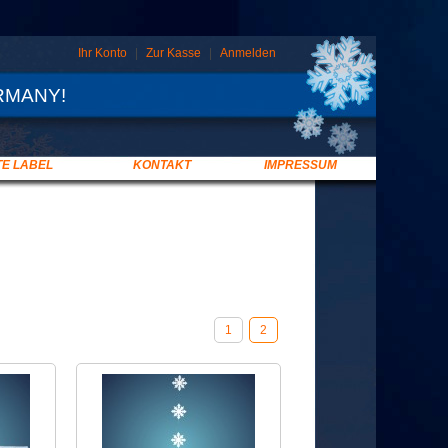
Ihr Konto
|
Zur Kasse
|
Anmelden
RMANY!
TE LABEL
KONTAKT
IMPRESSUM
1
2