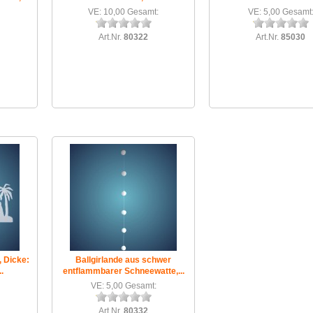
VE: 10,00 Gesamt:
VE: 5,00 Gesamt
Art.Nr.
80322
Art.Nr.
85030
, Dicke:
Ballgirlande aus schwer
.
entflammbarer Schneewatte,...
VE: 5,00 Gesamt:
Art.Nr.
80332