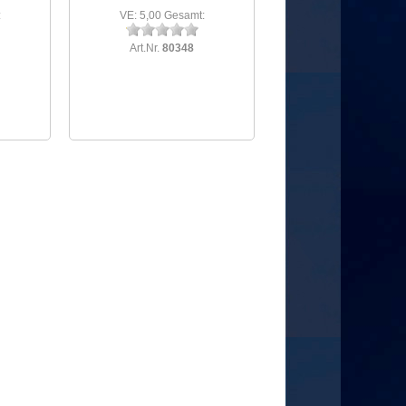
:
VE: 5,00 Gesamt:
Art.Nr.
80348