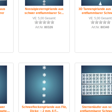
 aus
Nostalgiesterngirlande aus
3D Tannengirlande aus
rer
schwer entflammbarer Sc...
entflammbarer Schne
VE: 5,00 Gesamt:
VE: 5,00 Gesamt
Art.Nr.
80326
Art.Nr.
80340
hwer
Schneeflockengirlande aus Filz,
Sternenläufer aus s
tte,...
Dicke: ~ 2 mm, 6 F...
entflammbarer Schneew