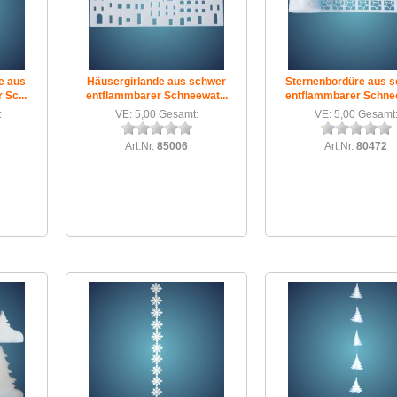
e aus
Häusergirlande aus schwer
Sternenbordüre aus 
Sc...
entflammbarer Schneewat...
entflammbarer Schnee
:
VE: 5,00 Gesamt:
VE: 5,00 Gesamt
Art.Nr.
85006
Art.Nr.
80472