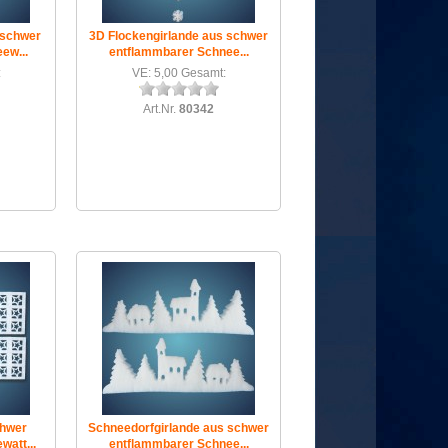
 schwer
3D Flockengirlande aus schwer
ew...
entflammbarer Schnee...
:
VE: 5,00 Gesamt:
Art.Nr.
80342
chwer
Schneedorfgirlande aus schwer
att...
entflammbarer Schnee...