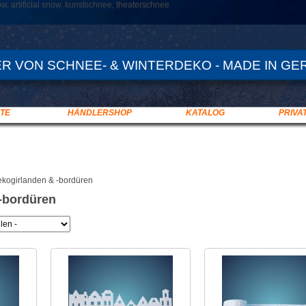
, artificial snow, kunstschnee, theaterschnee
R VON SCHNEE- & WINTERDEKO - MADE IN GE
TE
HÄNDLERSHOP
KATALOG
PRIVA
kogirlanden & -bordüren
-bordüren