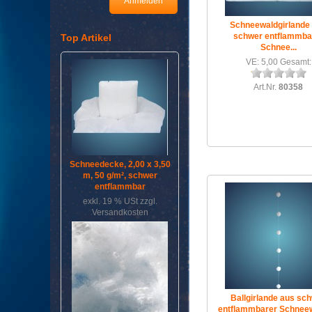
Schneewaldgirlande
schwer entflammba
Top Artikel
Schnee...
VE: 5,00 Gesamt:
Art.Nr.
80358
Schneedecke, 2,00 x 3,50
m, 50 g/m², schwer
entflammbar
exkl. 19 % USt
zzgl.
Versandkosten
Ballgirlande aus sc
entflammbarer Schneewa