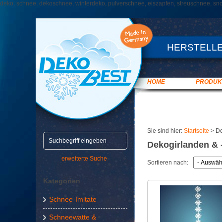
deko, schnee, dekoschnee, winterdeko, pulverschnee, eiszapfen, streuschnee, snow
HERSTELLE
HOME
PRODUK
Sie sind hier:
Startseite
>
De
Dekogirlanden & 
erweiterte Suche
Sortieren nach:
Kategorien
Schnee-Imitate
Schneewatte &