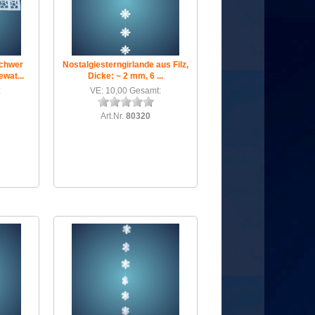
schwer
Nostalgiesterngirlande aus Filz,
wat...
Dicke: ~ 2 mm, 6 ...
:
VE: 10,00 Gesamt:
Art.Nr.
80320